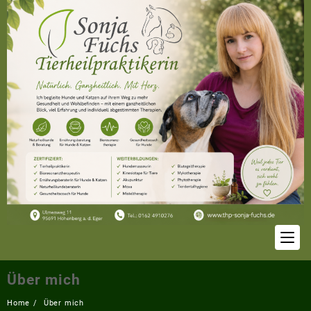
Skip
to
content
Über mich
Home
Über mich