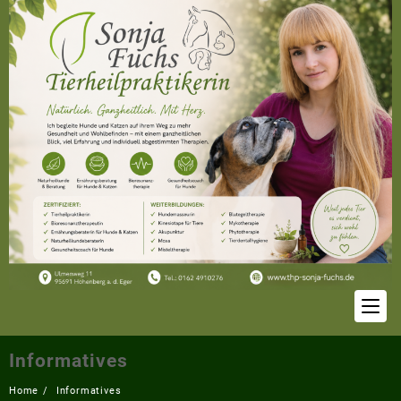
Skip
to
content
Informatives
Home
Informatives