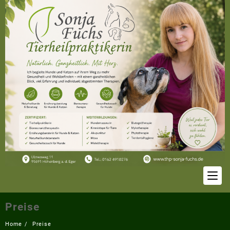
Skip
to
content
Preise
Home
Preise