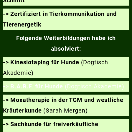
Schmitt
-> Zertifiziert in Tierkommunikation und
Tierenergetik
Folgende Weiterbildungen habe ich
absolviert:
-> Kinesiotaping für Hunde
(Dogtisch
Akademie)
-> B.A.R.F. für Hunde
(Dogtisch Akademie)
-> Moxatherapie in der TCM und westliche
Kräuterkunde
(Sarah Mergen)
-> Sachkunde für freiverkäufliche