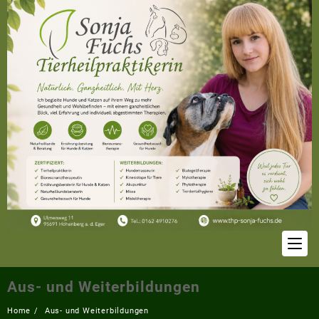
Skip
to
content
Aus- und Weiterbildungen
Home
Aus- und Weiterbildungen