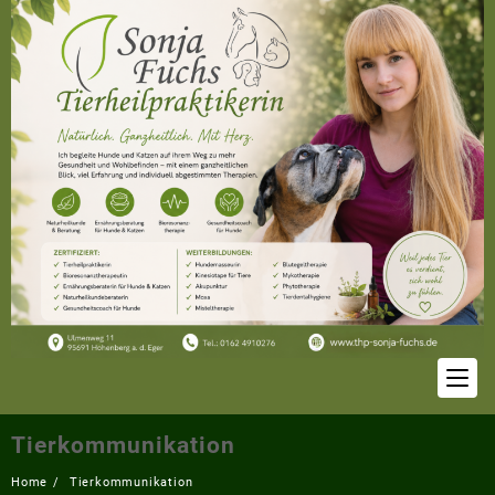
Skip
to
content
Tierkommunikation
Home
Tierkommunikation