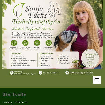
Skip
to
content
Startseite
Home
Startseite